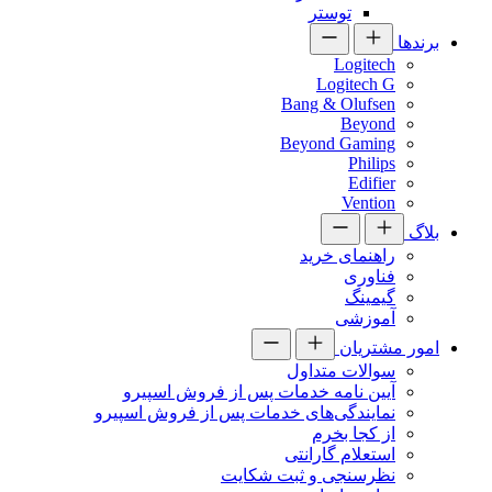
توستر
برندها
Logitech
Logitech G
Bang & Olufsen
Beyond
Beyond Gaming
Philips
Edifier
Vention
بلاگ
راهنمای خرید
فناوری
گیمینگ
آموزشی
امور مشتریان
سوالات متداول
آیین نامه خدمات پس از فروش اسپیرو
نمایندگی‌های خدمات پس از فروش اسپیرو
از کجا بخرم
استعلام گارانتی
نظرسنجی و ثبت شکایت