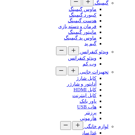
گیمینگ
ماوس گیمینگ
کیبورد گیمینگ
هدست گیمینگ
فرمان و دسته بازی
مانیتور گیمینگ
ماوس پد گیمینگ
گیم پد
ویدئو کنفرانس
ویدئو کنفرانس
وب کم
تجهیزات جانبی
کابل شارژ
آداپتور و شارژر
کابل HDMI
کابل اینترنت
پاور بانک
هاب USB
پرزنتر
هارمونی
لوازم خانگی
غذا ساز