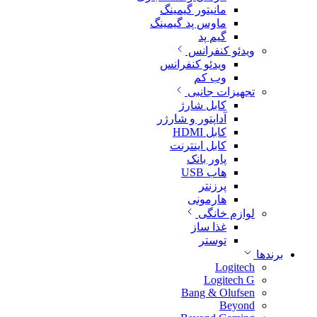
مانیتور گیمینگ
ماوس پد گیمینگ
گیم پد
ویدئو کنفرانس
ویدئو کنفرانس
وب کم
تجهیزات جانبی
کابل شارژ
آداپتور و شارژر
کابل HDMI
کابل اینترنت
پاور بانک
هاب USB
پرزنتر
هارمونی
لوازم خانگی
غذا ساز
توستر
برندها
Logitech
Logitech G
Bang & Olufsen
Beyond