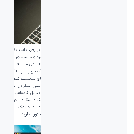
ماوس لاجیتک MX Master 3S یک ماوس حرفه‌ای بی‌رقیب است که
توسط تمامی افراد حرفه‌ای مورد استفاده قرار می‌گیرد و با سنسور با
دقت تا 8000 DPI و دقت ردیابی بالا تا حد امکان کار روی شیشه،
امکان اتصال به 3 دستگاه به صورت همزمان به کمک بلوتوث و دانگل
به انتخاب کاربر، طراحی ارگونومیک و شکیل، دکمه‌های سایلنت، کیفیت
ساخت فوق‌العاده و اسکرول مغناطیسی اصلی و داشتن اسکرول افقی،
به یک استاندارد برای تجهیزات حرفه‌ای ادیت ویدئو تبدیل شده‌است.
این ماوس علاوه بر دکمه‌های راست کلیک، چپ کلیک و اسکرول خود
دارای 4 دکمه دیگر و مجموعا 7 دکمه است که می‌توانید به کمک
نرم‌افزار +Logitech Options به تنظیم سفارشی دستورات آن‌ها
بپردازید.