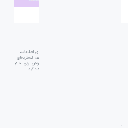
گروه فراسو با بیش از ۳۵ سال تجربه در حوزه فناوری اطلاعات،
شرکت اسپیرو را در سال ۱۳۸۹ به منظور ارائه مجموعه گسترده‌ای
از خدمات واردات، توزیع، فروش و خدمات پس از فروش برای تمام
محصولات مصرفی الکترونیک و رایانه‌ای در ایران ایجاد کرد.
دسترسی‌ سریع
سوالات متداول
از کجا بخرم
نظرسنجی و ثبت شکایت
بلاگ
درباره اسپیرو
تماس با ما
آموزشی