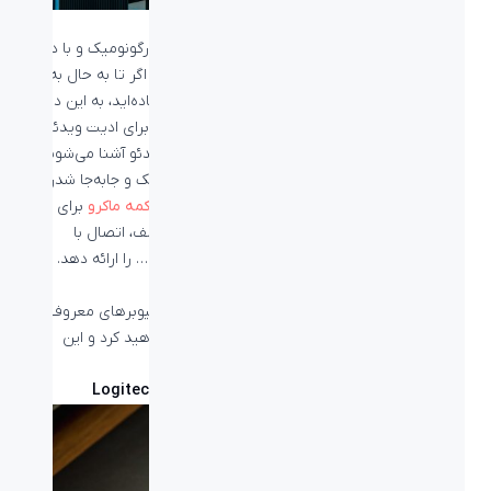
اگر ادیت ویدئو انجام می‌دهید، داشتن یک ماوس ارگونومیک و با دقت
بالا و قابلیت‌های ویژه ماوسی است که نیاز دارید و اگر تا به حال به
فکر تهیه یک ماوس حرفه‌ای برای ادیت ویدئو نیفتاده‌اید، به این دلیل
است که از امکاناتی که یک ماوس می‌تواند به شما برای ادیت ویدئو
بدهد آگاهی ندارید. با بهترین ماوس برای ادیت ویدئو آشنا می‌شویم.
یک ماوس می‌تواند فقط برای راست کلیک، چپ کلیک و جابه‌جا شدن
در صفحات مختلف باشد، می‌تواند امکاناتی مانند
دکمه ماکرو
برای
تنظیم دستورات میانبر متفاوت در برنامه‌های مختلف، اتصال با
بلوتوث و به ۳ دستگاه مختلف به صورت همزمان و… را ارائه دهد.
بیشتر بخوانید:
ماوس بلوتوثی چیست
اگر هم دقت کرده باشید در ویدئوهای یوتیوبی یوتیوبرهای معروف و
ادیتورهای آن‌ها نیز تنها یک ماوس را مشاهده خواهید کرد و این
موضوع بی‌دلیل نیست.
بهترین ماوس برای ادیت ویدئو: Logitech MX Master 3S