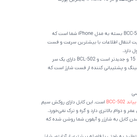
بهترین کابل شارژ آیفون، کابل بیاند BCL-502 یا کابل بیاند BCC-502 بسته به مدل iPhone شما است که
ابلیت انتقال اطلاعات با بیشترین سرعت و فست
مدل BCC-502 یک کابل دو سر USB-C است که مناسب آیفون‌ 15 و جدیدتر است و BCL-502 دارای یک سر
رای پورت لایتنینگ و پشتیبانی کننده از فست شارژ است که
بیاند
CC-502
B
است. این کابل دارای روکش سیم
ر و دوام بالاتری دارد و گره و ترک نمی‌خورد.
ود دارند که با متصل شدن کابل به شارژر و آیفون شما روشن شده که
 می‌شود تا بتوانید به راحتی با فاصله بیشتری از آداپتور شارژ