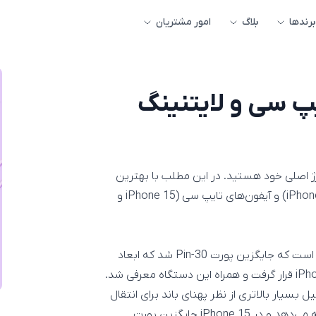
برندها
بلاگ
امور مشتریان
یپ سی و لایتنینگ
ارژ اصلی خود هستید. در این مطلب با بهترین
کابل شارژ آیفون برای آیفون‌های لایتنینگ (از iPhone 5 تا iPhone 14) و آیفون‌های تایپ سی (iPhone 15 و
پورت لایتنینگ پورت دیجیتال دستگاه‌‌های همراه انحصاری اپل است که جایگزین پورت 30-Pin شد که ابعاد
USB است که پتانسیل بسیار بالاتری از نظر پهنای باند برای انتقال
نسبت به لایتنینگ ارائه می‌دهد و در iPhone 15 جایگزین پورت