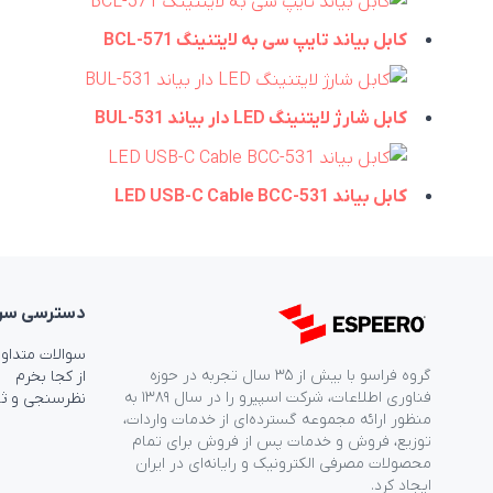
کابل بیاند تایپ سی به لایتنینگ BCL-571
کابل شارژ لایتنینگ LED دار بیاند BUL-531
کابل بیاند LED USB-C Cable BCC-531
دسترسی‌ سر
سوالات متداو
گروه فراسو با بیش از ۳۵ سال تجربه در حوزه
از کجا بخرم
فناوری اطلاعات، شرکت اسپیرو را در سال ۱۳۸۹ به
نظرسنجی و ث
منظور ارائه مجموعه گسترده‌ای از خدمات واردات،
توزیع، فروش و خدمات پس از فروش برای تمام
محصولات مصرفی الکترونیک و رایانه‌ای در ایران
ایجاد کرد.