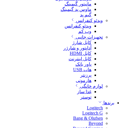
مانیتور گیمینگ
ماوس پد گیمینگ
گیم پد
ویدئو کنفرانس
ویدئو کنفرانس
وب کم
تجهیزات جانبی
کابل شارژ
آداپتور و شارژر
کابل HDMI
کابل اینترنت
پاور بانک
هاب USB
پرزنتر
هارمونی
لوازم خانگی
غذا ساز
توستر
برندها
Logitech
Logitech G
Bang & Olufsen
Beyond