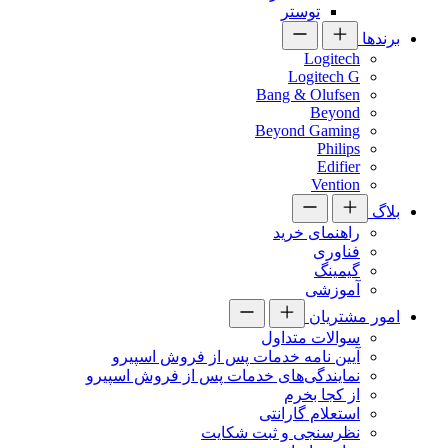
توستر
برندها
Logitech
Logitech G
Bang & Olufsen
Beyond
Beyond Gaming
Philips
Edifier
Vention
بلاگ
راهنمای خرید
فناوری
گیمینگ
آموزشی
امور مشتریان
سوالات متداول
آیین نامه خدمات پس از فروش اسپیرو
نمایندگی‌های خدمات پس از فروش اسپیرو
از کجا بخرم
استعلام گارانتی
نظرسنجی و ثبت شکایت