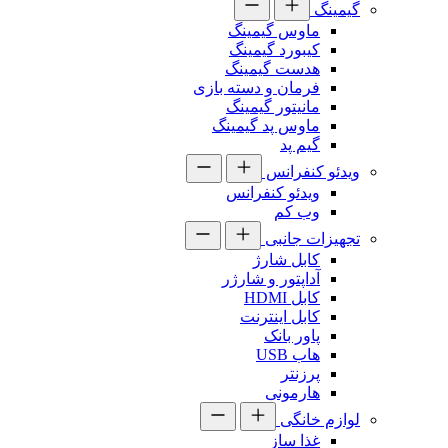
گیمینگ
ماوس گیمینگ
کیبورد گیمینگ
هدست گیمینگ
فرمان و دسته بازی
مانیتور گیمینگ
ماوس پد گیمینگ
گیم پد
ویدئو کنفرانس
ویدئو کنفرانس
وب کم
تجهیزات جانبی
کابل شارژ
آداپتور و شارژر
کابل HDMI
کابل اینترنت
پاور بانک
هاب USB
پرزنتر
هارمونی
لوازم خانگی
غذا ساز