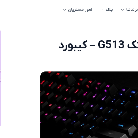
برندها
بلاگ
امور مشتریان
کیبورد مخصوص بازی لاجیتک G513 – کیبورد