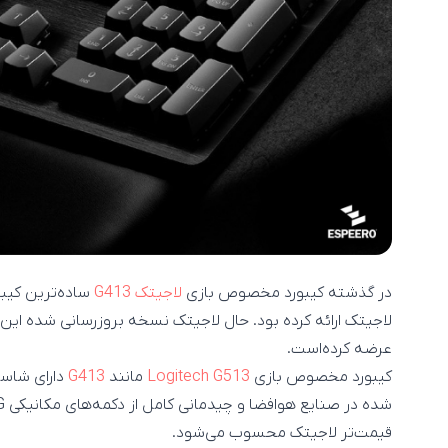
در گذشته کیبورد مخصوص بازی
لاجیتک G413
ساده‌ترین کیبو
لاجیتک ارائه کرده‌ بود. حال لاجیتک نسخه بروزرسانی شده این کی
عرضه کرده‌است.
کیبورد مخصوص بازی
Logitech G513
مانند
G413
دارای شاسی
قیمت‌تر لاجیتک محسوب می‌شود.