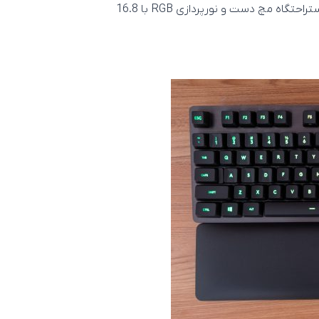
در وجود استراحتگاه مچ دست و نورپردازی RGB با 16.8