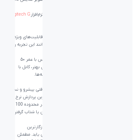
شده بر روی مانیتور خود تنظیم کنید.
تنظیمات مربوط به نورپردازی RGB را می‌توانید در نزم‌افزار
Logitech G
HUB
انجام دهید.
اهمیت جزئیات
ماوس گیمینگ لاجیتک جی G502 HERO علاوه برا قابلیت‌های ویژه
گیمینگ به صورت حرفه‌ای، جزئیات کوچکی که می‌توانند این تجربه را
ارتقا دهند نیز در طراحی این ماوس رعایت شده‌اند.
جزئیاتی مانند دکمه‌های مکانیکی با کیفیت این ماوس با عمر ۵۰
میلیون کلیک، کناره‌های لاستیکی ماوس برای کنترل بهتر، کابل با
روکش بافت و استفاده از آهنربا برای درب بخش وزنه‌ها.
سنسور HERO 25K
HERO 25K دقیق ترین حسگر گیمینگ لاجیتک با دقتی پیشرو و نسل
جدید طراحی رنده مانند است. HERO دارای سریعترین پردازش نرخ
فریم است و قادر به ارائۀ دقتی معادل 400+ IPS در محدوده 100 تا
25600 DPI بدون کاستن از افت و خیزها، فیلتر کردن یا شتاب گرفتن
است.
با HERO 25K به دقتی در سطح عالی و رقابتی و سازگارترین
پاسخگویی ای که تا کنون تجربه کرده اید، دست می یابد. مطمئن