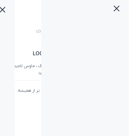
خانه
»
محصولات
»
ماوس لاجیتک جی LOGITECH G502 HERO
ماوس لاجیتک جی LOGITECH G502 HERO
دسته:
لاجیتک
،
لاجیتک جی
،
ماوس
،
ماوس گیمینگ
،
ماوس لاجیتک
جی
،
ماوس لاجیتک جی
،
ماوس و کیبورد لاجیتک جی
ماوس سطح بالای گیمینگ با دقتی بالاتر و کاربردی تر از همیشه.
دانلود کاتالوگ
لینک محصول در سایت لاجیتک جی
PN: 910-005469
ویژگی‌ها
نوع اتصال:
کابل - USB