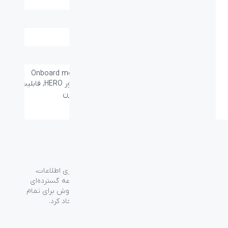
اطلاعات:
چراغ پس زمینه:
دارد
حداکثر شتاب:
40G
گارانتی:
۱۸ ماه
سایر قابلیت ها:
Onboard memory: Up to 5 profiles,
LIGHTSYNC RGB, سنسور HERO, قابلیت
تغییر DPI, قابلیت تغییر وزن
گروه فراسو با بیش از ۳۵ سال تجربه در حوزه فناوری اطلاعات،
شرکت اسپیرو را در سال ۱۳۸۹ به منظور ارائه مجموعه گسترده‌ای
از خدمات واردات، توزیع، فروش و خدمات پس از فروش برای تمام
محصولات مصرفی الکترونیک و رایانه‌ای در ایران ایجاد کرد.
دسترسی‌ سریع