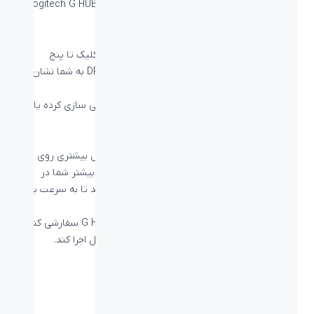
شوید که تنظیمات DPI خود را با استفاده از برنامه Logitech G HUB
سفارشی سازی و تنظیم کنید.
دقت حسگر دقیق و قابل تغییر
این
ماوس گیمینگ
به شما اجازه می دهد تا با یک کلیک تا پنج
تنظیمات DPI بالا و پایین بروید. سه چراغ نشانگر DPI به شما نشان می
دهد که ماوس روی کدام تنظیم قرار دارد.
تنظیمات DPI را با برنامه Logitech G HUB سفارشی سازی کرده یا از
تنظیمات پیش فرض برنامه استفاده کنید.
دکمۀ تغییر DPI
با تغییر سریع DPI از دقت حسگر بالا به پایین، کنترل بیشتری روی بازی
خود داشته باشید. دکمه DPI Shift را که برای راحتی بیشتر شما در
سمت چپ ماوس قرار گرفته است را پایین نگه دارید تا به سرعت به
یک اسنیپر با قابلیت تیراندازی دقیق تبدیل شوید.
شما می توانید درجه حساسیت تغییر DPI را در G HUB سفارشی کنید
یا آن را تغییر دهید تا عملکرد دیگری را به طور کامل اجرا کند.
مشخصات فنی