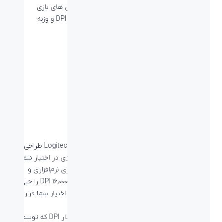
در ردیابی، نورپردازی RGB قابل تنظیم، پروفایل های بازی
سفارشی، دقت حسگر ماوس از 200 تا 25600 DPI و وزنه
هایی با قابلیت تغییر موقعیت است.
HERO 25K
دقیق ترین تکنولوژی ما
۱۱ دکمه
کاملاً قابل برنامه‌ریزی
پنج وزنۀ ۳.۶ گرم
با قابلیت تنظیم
سنسور HERO
HERO سنسور جدید و انقلابی است که توسط Logitech G طراحی
شده و عملکردی بسیار بالا را با یک دهم مصرف انرژی در اختیار شما
قرار می‌دهد.
سنسور HERO
بدون هیچگونه دستکاری نرم‌افزاری و
شتاب‌دهی و فیلترینگ می‌تواند بازه DPI وسیع ۲۰۰-۱۶,۰۰۰ DPI را حتی در
شتاب‌های بالاتر از ۴۰۰ IPS و مصرف باتری پایین در اختیار شما قرار
دهد.
همچنین می‌تواند از طریق نرم‌افزار G HUB تا ۵ مقدار DPI که توسط