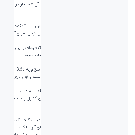
شما انتخاب می‌شود را در حافظه خود ذخیره کند و با آن ۵ مقدار در هر
کامپیوتری بدون نیاز به نرم‌افزار کار کند.
یازده دکمه قابل تنظیم
می‌توانید به کمک نرم‌افزار
Logitech G HUB
هر کدام از این ۱۱ دکمه را
تنظیم برای کار خاصی کنید تا دستوراتی که نیاز فعال کردن سریع آن‌ها
دارید را در دسترس خود نگه دارید.
همچنین می‌توانید با حافظه داخلی این ماوس این تنظیمات را بر روی
خود ماوس ذخیره کنید و آن‌ها را به همراه خود داشته باشید.
ماوس لاجیتک جی با قابلیت تغییر وزن
ماوس گیمینگ
GAMING MOUSE G502 با داشتن پنج وزنه 3.6g
گرمی به بازیکن اجازه می دهد تا وزن ماوس را متناسب با نوع بازی
سبک یا سنگین کند.
همچنین با قرار دادن این وزنه‌ها در مکان‌های مختلف از ماوس
می‌توانید وزن ماوس خود را بالانس کنید تا بیشترین کنترل را نسبت
به ماوس خود داشته باشید.
LIGHTSYNC RGB
با
فناوری LIGHTSYNC RGB
می‌توانید نیرپردازی تجهیزات گیمینگ خود
را با ۱۶٫۸ میلیون رنگ با یکدیگر هماهنگ کنید و برای آنها افکت
تعریف کنید و یا نمونه برداری آن‌ها را با توجه به تصویر نمایش داده