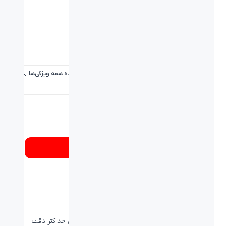
نوع حسگر:
اپتيکال
دقت:
Resolution: 100 –16000 dpi
برد / طول کابل:
2.1 m
تعداد کلید ها:
۱۱
مشاهده همه ویژگی‌ها
شماره تماس
۰۲۱۸۹۳۳۷
از کجا بخرم؟
یک قهرمان دوباره متولد شده
G502 HERO دارای سنسور نوری پیشرفته برای حداکثر دقت