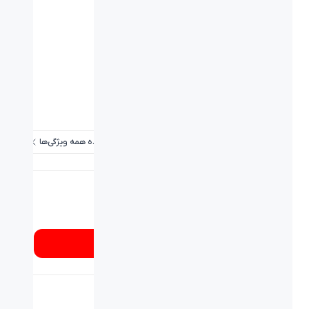
ویژگی‌ها
نوع اتصال:
LIGHTSPEED Wireless
برد / طول کابل:
۱۵ متر
پاسخ فرکانسی هدفون:
20Hz to 20kHz
قابلیت کنترل صدا:
دارد
میکروفون:
دارد !Blue VOICE
مشاهده همه ویژگی‌ها
شماره تماس
۰۲۱۸۹۳۳۷
از کجا بخرم؟