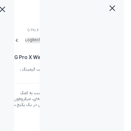
خانه
»
محصولات
»
هدست گیمینگ وایرلس لاجیتک G Pro X Wireless
هدست گیمینگ وایرلس لاجیتک G Pro X Wireless
دسته:
صوتی لاجیتک جی
،
لاجیتک
،
هدست
،
هدست گیمینگ
،
هدست و هدفون
دقت صدای ورودی و خروجی بالا که برای برد لازم است، به کمک
داریورهای 50 میلی‌متری PRO-G،
سوراند ساند
حرفه‌ای، میکروفون
Blue VO!CE و اتصال وایرلس LIGHTSPEED، همگی در یک پکیج به
نام Logitech G Pro X.
دانلود کاتالوگ
لینک محصول در سایت لاجیتک جی
PN: 981-000906