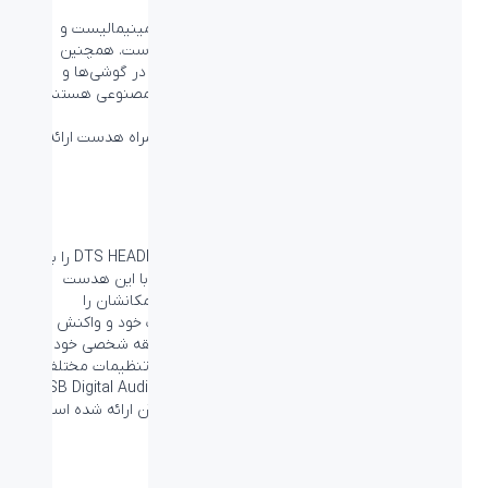
سبک و مستحکم
هدست گیمینگ Logitech G Pro X دارای طراحی مینیمالیست و
ساختاری ساخته شده از جنس آلومینیوم و استیل است. همچنین
فوم‌های بسیار راحت از جنس Memory Foam که در گوشی‌ها و
هدبند این هدست قرار گرفته‌اند دارای روکس چرم مصنوعی هستند و
ایزولیشن صدا بسیار خوبی دارند.
همچنین گوشی‌های اضافه با روکش پارچه‌ای به همراه هدست ارائه
می‌شوند.
DTS HEADPHONE:X
سیستم صوتی 7.1 Surround Sound و DTS HEADPHONE:X را با
هدست گیمینگ Logitech G Pro X داشته باشید. با این هدست
صدای حرکات دشمنانتان را بشنوید و از صدای آنها مکانشان را
تشخیص دهید. همچنین می توانید صدای هدست خود و واکنش
های آن را با نرم افزار G HUB تغییر دهید تا به سلیقه شخصی خود
برسید. همچنین می توانید برای بازی های مختلف تنظیمات مختلفی
مشخص کنید. برای اتصال به PC به (USB Digital Audio Converter
(DAC این هدست نیاز خواهید داشت که به همراه آن ارائه شده است.
درایورهای صوتی PRO G 50 میلی‌متری