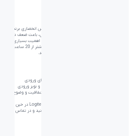
فناوری اتصال وایرلس LIGHTSPEED
اتصال وایرلس LIGHSPEED اتصال به صورت وایرلس انحصاری برند
لاجیتک است که با توجه به بی‌سیم بودن این اتصال، باعث ضعف در
اتصال، عمر باتری و Latency اتصال که در گیمینگ اهمیت بسیاری
دارد، نمی‌شود. با این اتصال 2.4GHz می‌توانید تا بیشتر از 20 ساعت
مداوم و با فاصله 15 متری از دستگاه خود بازی کنید.
فناوری میکروفون Blue VO!CE Advanced
BLUE VO!CE microphone به شما برای ادیت صدای ورودی
میکروفون خود افکت‌ در دسترس شما قرار می‌دهد و نویز ورودی
میکروفون شما را کاهش می‌دهد و با de-essing شفافیت و وضوح
صدای شما را افزایش می‌دهد.
به همراه BLUE VO!CE microphone و Logitech G HUB در حین
بازی با کیفیت استودیویی با دوستان خود صحبت کنید و در تماس
باشید.