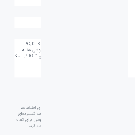
کلید های میانبر:
دارد
Logitecch G HUB
Application:
گارانتی:
۱۸ ماه
عمر باتری:
۲۰ ساعت
سایر قابلیت ها:
DAC خارجی برای اتصال به PC, DTS
HEADPHONE:X, چرخش گوشی ها به
اطراف, درایور 50 میلی‌متری PRO-G, سبک
و مستحکم
گروه فراسو با بیش از ۳۵ سال تجربه در حوزه فناوری اطلاعات،
شرکت اسپیرو را در سال ۱۳۸۹ به منظور ارائه مجموعه گسترده‌ای
از خدمات واردات، توزیع، فروش و خدمات پس از فروش برای تمام
محصولات مصرفی الکترونیک و رایانه‌ای در ایران ایجاد کرد.