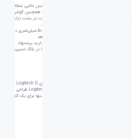
درایورهای PRO G بیسی نرم و عمیق به همراه فرکانس بالایی شفاف و
دقیق را با کمترین میزان نویز به شما ارائه می دهند. همچنین گوشی
های هدست گیمینگ Logitech G Pro X دارای پورت در پشت درایور
آن است تا صدایی طبیعی تر را برای شما فراهم کند.
جنس صفحه فابریکی و پارچه‌ای این درایور با اندازه ۵۰ میلی‌متری دقت
و فیدلیتی بالاتری از صدا را در اختیار شما قرار می‌دهد.
اگر قصد تهیه هدست گیمینگ مناسبی برای خود دارید پیشنهاد
می‌کنیم تا مطلب راهنمای خرید
هدست گیمینگ
را در بلاگ اسپیرو
مطالعه نمایید.
Pro Series
هدست Logitech G Pro X به جمع تجهیزات حرفه‌ای Logitech G
ملحق می‌شود که به کمک گیمرهای حرفه‌ای تیم Logitech طراحی
شده‌اند و فناوری‌هایی را به همراه دارند تا به شما تنها برای یک کار
کمک کنند: برنده شدن