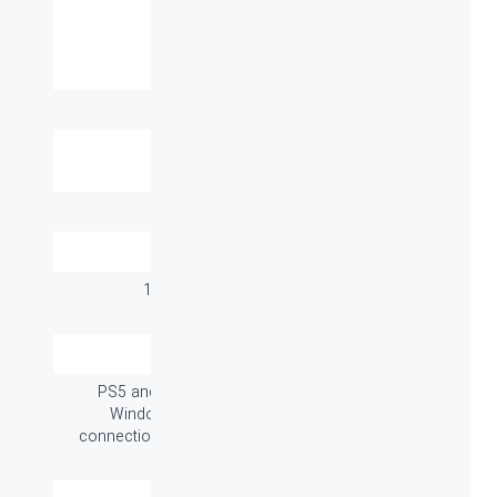
مشخصات فنی
نوع اتصال:
LIGHTSPEED Wireless
برد / طول کابل:
۱۵ متر
پاسخ فرکانسی
20Hz to 20kHz
هدفون:
قابلیت کنترل صدا:
دارد
میکروفون:
دارد !Blue VOICE
ابعاد میلی متر
138mm*94mm*195mm
(طول-عرض-ارتفاع):
وزن (گرم):
370g
سازگار با سیستم
PS5 and PS4 PC with USB port
های عامل:
Windows® 7 or later Internet
connection for optional software
download