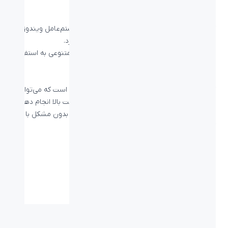
خود را افزایش دهید.
پشتیبانی وسیع
کیبورد بیاند BK-7210 با تمام نسخه‌های رایج سیستم‌عامل ویندوز،
MacOS، لینوکس، اندروید و آی او اس سازگاری دارد.
شما می‌توانید با اتصال این کیبورد به دستگاه‌های متنوعی به استفاده
از آن برای تایپ بپردازید.
کیبورد همه‌کاره
کیبورد گیمینگ بیاند BK-7210 یک کیبورد همه‌کاره است که می‌توانید
با آن بازی کنید، کارهای روزانه خود را با سرعت و دقت بالا انجام دهید
و به کمک بکلایت RGB آن در محیط‌های تاریک نیز بدون مشکل با آن
کار کنید.
مشخصات فنی
نوع اتصال:
کابل - USB
ابعاد میلی متر
466*194*19mm
(طول-عرض-ارتفاع):