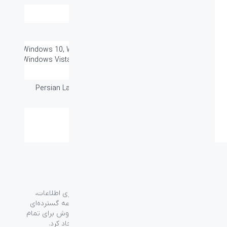
وزن (گرم):
600±5g
برد / طول کابل:
1.4m
سازگار با سیستم
Windows 10, Windows 8, Windows 7,
های عامل:
Windows Vista, Windows XP, Mac OS
X, Linux
سایر قابلیت ها:
Persian Layout - Backlight -Plug &
Play
گارانتی:
۲۴ ماه
گروه فراسو با بیش از ۳۵ سال تجربه در حوزه فناوری اطلاعات،
شرکت اسپیرو را در سال ۱۳۸۹ به منظور ارائه مجموعه گسترده‌ای
از خدمات واردات، توزیع، فروش و خدمات پس از فروش برای تمام
محصولات مصرفی الکترونیک و رایانه‌ای در ایران ایجاد کرد.