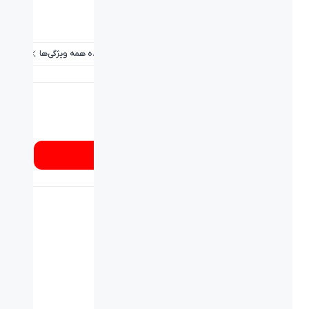
وزن (گرم):
600±5g
برد / طول کابل:
1.4m
مشاهده همه ویژگی‌ها
شماره تماس
۰۲۱۸۹۳۳۷
از کجا بخرم؟