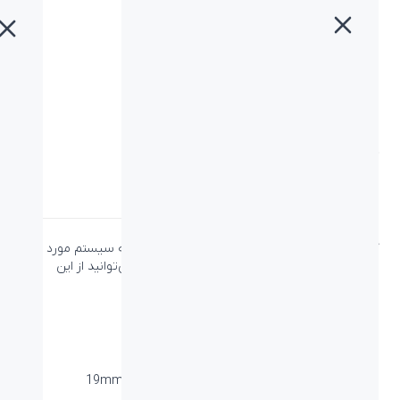
خانه
»
محصولات
»
کیبورد بیاند BK-7210 RGB
کیبورد بیاند BK-7210 RGB
دسته:
بیاند
،
کیبورد
،
کیبورد بیاند
کیبورد
بیاند BK-7210 از طریق کابل و پورت USB به سیستم مورد نظر
شما وصل می‌شود و بدون نیاز به نصب نرم افزار می‌توانید از این
محصول استفاده کنید.
ویژگی‌ها
نوع اتصال:
کابل - USB
ابعاد میلی متر (طول-عرض-ارتفاع):
466*194*19mm