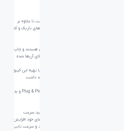
دارای نور بک‌لایت RGB
BK-7210 دارای نورپردازی بک‌لایت دکمه‌ها RGB است تا علاوه بر
جذابیت بیشتر کیبورد، امکان کار با کیبورد در محیط‌های تاریک و کم
نور را فراهم کند.
کیبورد بیاند BK-7210
کلیدهای کیبورد بیاند BK-7210 دارای حروف فارسی هستند و چاپ با
کیفیت بالای این حروف حک‌ شده باعث ماندگاری بالای آن‌ها شده‌
است.
عمر کلید‌های این کیبورد ۱۰ میلیون کلیک است که با تهیه این کیبورد
برای مدت طولانی نیاز به تهیه کیبورد جدید نخواهید داشت.
اتصال راحت و بی دردسر
اتصال کیبورد با استفاده از رابط USB و به صورت Plug & Play و بدون
نیاز به نصب درایور و نرم‌افزار برقرار می‌شود.
واکنش‌پذیری فوق‌العاده
با استفاده از کیبورد گیمینگ بیاند BK-7210 می‌توانید سرعت
کلیک‌های خود در بازی یا تایپ خود را در انجام کارهای خود افزایش
داده و کنترل بیشتر نسبت به بازی خود داشته باشید و سرعت تایپ