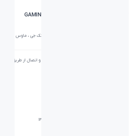
کیبورد لاجیتک جی GAMING KEYBOARD G413
SILVER
دسته:
تجهیزات بازی
،
کیبورد گیمینگ
،
کیبورد لاجیتک جی
،
ماوس و
کیبورد لاجیتک جی
از ویژگی مهم این کیبورد می توان به نور بک لایگت و اتصال از طریق
کابل USB 2.0 به دستگاه مورد نظر اشاره کرد.
دانلود کاتالوگ
لینک محصول در سایت لاجیتک جی
PN: 920-008476
ویژگی‌ها
نوع اتصال:
کابل - USB
برد / طول کابل:
سانتی متر ۱.۸
ابعاد میلی متر (طول-عرض-ارتفاع):
۳۴*۴۴۵ *۱۳۲
وزن (گرم):
۲.۴ کیلوگرم