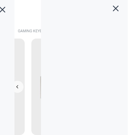
خانه
»
محصولات
»
کیبورد لاجیتک جی GAMING KEYBOARD G413 SILVER