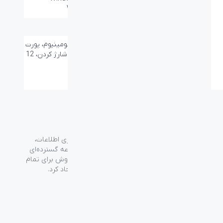
های عامل:
Windows 8, Windows 7
گارانتی:
۲۴ ماه
سایر قابلیت ها:
طراحی مینیمال از جنس آلومینیوم، پورت
USB برای جابجایی فایل و شارژ کردن، 12
کلید اضافه
گروه فراسو با بیش از ۳۵ سال تجربه در حوزه فناوری اطلاعات،
شرکت اسپیرو را در سال ۱۳۸۹ به منظور ارائه مجموعه گسترده‌ای
از خدمات واردات، توزیع، فروش و خدمات پس از فروش برای تمام
محصولات مصرفی الکترونیک و رایانه‌ای در ایران ایجاد کرد.
دسترسی‌ سریع
سوالات متداول
از کجا بخرم