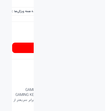
کلید های میانبر:
دارد
مشاهده همه ویژگی‌ها
شماره تماس
۰۲۱۸۹۳۳۷
از کجا بخرم؟
کیبورد لاجیتک جی GAMING KEYBOARD G413 SILVER
کیبورد مخصوص بازی
لاجیتک جی GAMING KEYBOARD G413
SILVER به دلیل داشتن تکنولوژی Romer-G چهار برابر سریعتر از
کیبورد های معمولی اطلاعات را منتقل می کند.