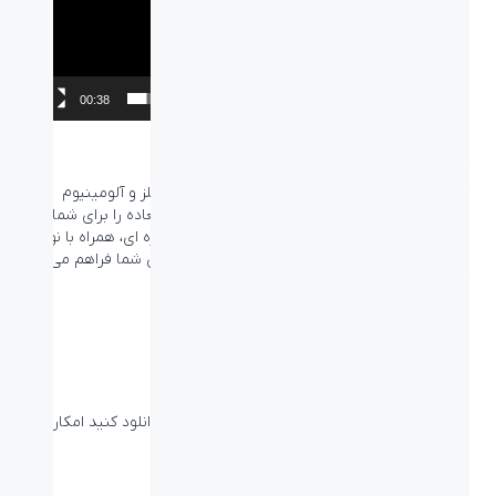
00:38
00:00
کیبورد لاجیتک جی با بدنه فلزی
کیبورد گیمینگ Logitech G مدل G413 از جنس فلز و آلومینیوم
است. در واقع ترکیبی از فلز و علم محصولی فوق العاده را برای شما به
ارمغان آورده است. دقت بسیار بالا، زیبایی، رنگ نقره ای، همراه با نور
پس زمینه استفاده از این محصول را در نور کم برای شما فراهم می
کند.
نرم افزار کیبورد لاجیتک جی
از طریق نرم افزاری که از سایت لاجیتک می توانید دانلود کنید امکان
برنامه ریزی کلید ها برای شما فراهم می شود.