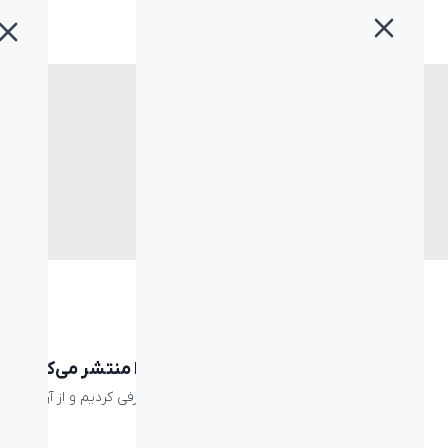
خانه
»
نرم افزار
برچسب:
نرم افزار
Logitech
لاجیتک نسخه جدید نرم افزار Capture را منتشر می‌کند
در سال گذشته در مقاله‌ای نرم افزار Capture را معرفی کردیم و از آن
زمان تا به حال چند صدهزار ...