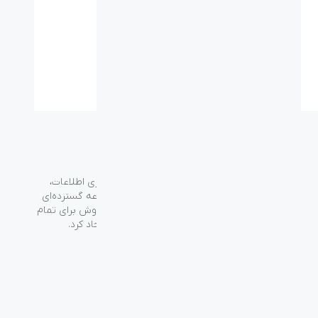
گروه فراسو با بیش از ۳۵ سال تجربه در حوزه فناوری اطلاعات،
شرکت اسپیرو را در سال ۱۳۸۹ به منظور ارائه مجموعه گسترده‌ای
از خدمات واردات، توزیع، فروش و خدمات پس از فروش برای تمام
محصولات مصرفی الکترونیک و رایانه‌ای در ایران ایجاد کرد.
دسترسی‌ سریع
سوالات متداول
از کجا بخرم
نظرسنجی و ثبت شکایت