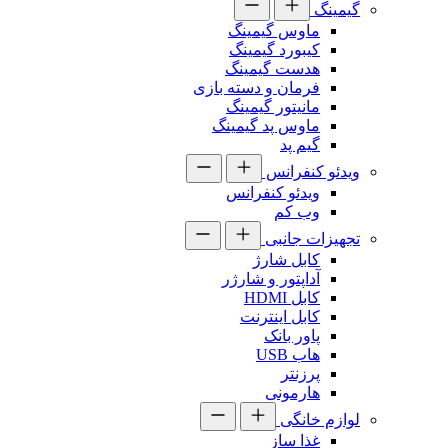
گیمینگ
ماوس گیمینگ
کیبورد گیمینگ
هدست گیمینگ
فرمان و دسته بازی
مانیتور گیمینگ
ماوس پد گیمینگ
گیم پد
ویدئو کنفرانس
ویدئو کنفرانس
وب کم
تجهیزات جانبی
کابل شارژ
آداپتور و شارژر
کابل HDMI
کابل اینترنت
پاور بانک
هاب USB
پرزنتر
هارمونی
لوازم خانگی
غذا ساز