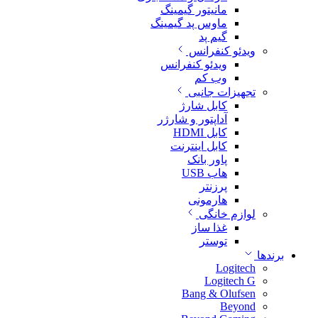
مانیتور گیمینگ
ماوس پد گیمینگ
گیم پد
ویدئو کنفرانس
ویدئو کنفرانس
وب کم
تجهیزات جانبی
کابل شارژ
آداپتور و شارژر
کابل HDMI
کابل اینترنت
پاور بانک
هاب USB
پرزنتر
هارمونی
لوازم خانگی
غذا ساز
توستر
برندها
Logitech
Logitech G
Bang & Olufsen
Beyond