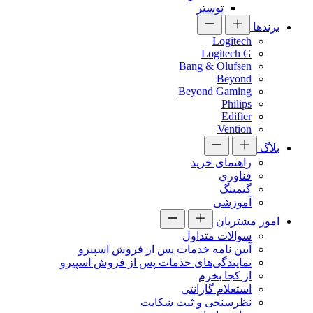
توستر
برندها
Logitech
Logitech G
Bang & Olufsen
Beyond
Beyond Gaming
Philips
Edifier
Vention
بلاگ
راهنمای خرید
فناوری
گیمینگ
آموزشی
امور مشتریان
سوالات متداول
آیین نامه خدمات پس از فروش اسپیرو
نمایندگی‌های خدمات پس از فروش اسپیرو
از کجا بخرم
استعلام گارانتی
نظرسنجی و ثبت شکایت