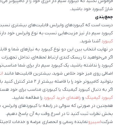
فراموش نکنید که کیبورد سیم دار انرژی خود را از کامپیوتر می‌
شارژ کیبورد خود باشید.
جمع‌بندی
درست است که کیبوردهای وایرلس قابلیت‌های بیشتری نسبت به ا
کیبورد سیم دار نیز مزیت‌هایی نسبت به نوع وایرلس خود دارن
کیبورد
آشنا شوید.
در نهایت انتخاب بین این دو نوع کیبورد به نیازهای شما و قابلیت
اگر می‌خواهید تا ریسک کندی ارتباط لحظه‌ای، تداخل تجهیزات و
کیبورد را نداشته باشید، یک کیبورد سیم دار برای شما مناسب‌تر 
اضافی روی میز خود خلاص شوید، بیشترین قابلیت‌ها مانند
ات
بتوانید کامپیوتر خود را با فاصله بیشتر از ۲ متر کنترل کنید باید به تهیه یک کیبورد وایرلس بپردازید.
اگر به دنبال کیبورد گیمینگ یا کیبوردی مناسب برای خود هست
کیبورد گیمینگ
و
راهنمای خرید کیبورد
را مطالعه نمایید.
همچنین در صورتی که سوالی در رابطه با کیبوردهای وایرلس، سی
بخش نظرات ثبت کنید تا در اسرع وقت به آن پاسخ دهیم.
شرکت
اسپیرو
نماینده رسمی و انحصاری عرضه و خدمات لاجیتک د