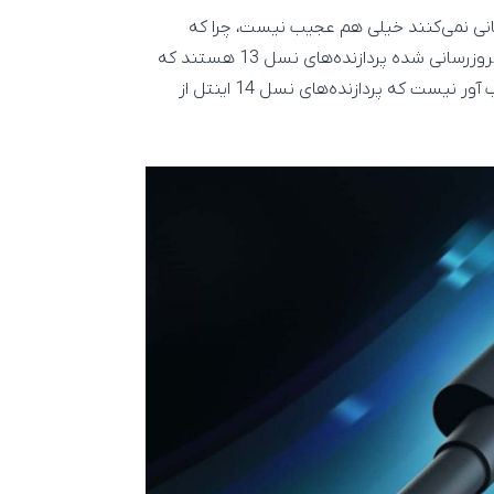
دازنده‌های نسل 14 اینتل از تاندربولت 5 پشتیبانی نمی‌کنند خیلی هم عجیب نیست، چرا که
پردازنده‌های Raptor Lake Refresh نسخه‌های رفرش شده و بروزرسانی شده پردازنده‌های نسل 13 هستند که
بهینه‌سازی شده‌اند تا عملکرد بهتری داشته باشند. پس تعجب آور نیست که پردازنده‌های نسل 14 اینتل از