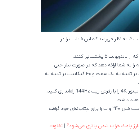
بدون پشتیبانی پردازنده‌های دسکتاپ نسل ۱۴ اینتل از تاندربولت ۵، به نظر می‌رسد که این قابلیت را در
ت ۵ پشتیبانی کنند.
ی باند ۲ طرفه ۸۰ گیگابیت بر ثانیه را به شما ارائه دهد که در صورت نیاز حتی
می‌تواند با تفکیک هوشمندانه پهنای باند آن را به ۱۲۰ گیگابیت بر ثانیه به یک سمت و ۴۰ گیگابیت بر ثانیه به
این یعنی شما می‌توانید با تاندربولت 5 تا دو مانیتور 6K یا 3 مانیتور 4K را با رفرش ریت 144Hz راه‌اندازی کنید،
علاوه بر آن تاندربولت ۵ این امکان را به شما می‌دهد تا توان فست شارژ ۲۴۰ وات را برای لپتاپ‌های خود فراهم
رژ باعث خراب شدن باتری می‌شود؟
|
تفاوت