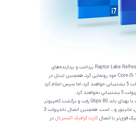
اینتل به معرفی و عرضه پردازنده‌های نسل 14 خود با عنوان Raptor Lake Refresh پرداخت و پردازنده‌های
دسکتاپ جدید Core i9-14900K، Core i7-14700K و Core i5-14600K خود رونمایی کرد، همچنین اینتل در
ابتدا اعلام کرد که پردازنده‌های نسل 14 اینتل از فناوری تاندربولت 5 پشتیبانی خواهند کرد، اما سپس اعلام کرد
پشتیبانی از تاندربولت 5 به معنی پشتیبانی از ارتباط پر سرعت با پهنای باند 80 Gbps رفت و برگشت کامپیوتر
شما با تجهیزات جانبی متصل به آن مانند حافظه‌های اکسترنال، مانیتور و… است. همچنین اتصال تاندربولت 3
افیک قوی‌تر با اتصال
کارت گرافیک اکسترنال
در