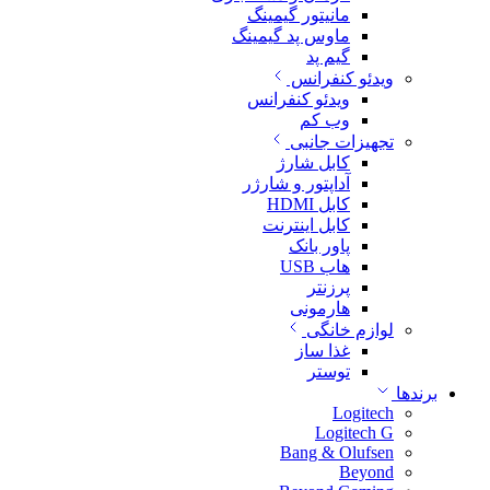
مانیتور گیمینگ
ماوس پد گیمینگ
گیم پد
ویدئو کنفرانس
ویدئو کنفرانس
وب کم
تجهیزات جانبی
کابل شارژ
آداپتور و شارژر
کابل HDMI
کابل اینترنت
پاور بانک
هاب USB
پرزنتر
هارمونی
لوازم خانگی
غذا ساز
توستر
برندها
Logitech
Logitech G
Bang & Olufsen
Beyond