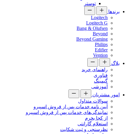
توستر
برندها
Logitech
Logitech G
Bang & Olufsen
Beyond
Beyond Gaming
Philips
Edifier
Vention
بلاگ
راهنمای خرید
فناوری
گیمینگ
آموزشی
امور مشتریان
سوالات متداول
آیین نامه خدمات پس از فروش اسپیرو
نمایندگی‌های خدمات پس از فروش اسپیرو
از کجا بخرم
استعلام گارانتی
نظرسنجی و ثبت شکایت