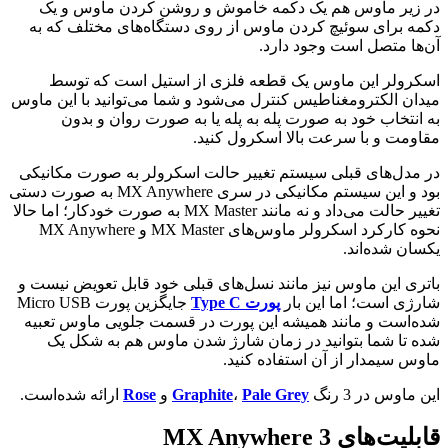
در زیر ماوس هم یک دکمه خاموش و روشن کردن ماوس و یک
دکمه برای سوئیچ کردن ماوس از روی دستگاه‌های مختلف که به
آن‌ها متصل است وجود دارد.
اسکرولر این ماوس یک قطعه فلزی از استیل است که توسط
میدان الکترومغناطیس کنترل می‌شود و شما می‌توانید با این ماوس
به انتخاب خود به صورت پله به پله یا به صورت روان و بدون
مقاومت و با سرعت بالا اسکرول کنید.
در مدل‌های قبلی سیستم تغییر حالت اسکرولر به صورت مکانیکی
بود و این سیستم مکانیکی در سری MX Anywhere به صورت دستی
تغییر حالت می‌داد و نه مانند MX Master به صورت خودکار؛ اما حالا
نحوه کارکرد اسکرولر ماوس‌های MX Master و MX Anywhere
یکسان شده‌اند.
باتری این ماوس نیز مانند نسل‌های قبلی خود قابل تعویض نیست و
شارژی است؛ اما این بار
پورت Type C
جایگزین پورت Micro USB
شده‌است و مانند همیشه این پورت در قسمت جلویی ماوس تعبیه
شده تا شما بتوانید در زمان شارژ شدن ماوس هم به شکل یک
ماوس سیمدار از آن استفاده کنید.
این ماوس در 3 رنگ
Pale Grey
،
Graphite
و
Rose
ارائه شده‌است.
قابلیت‌های MX Anywhere 3