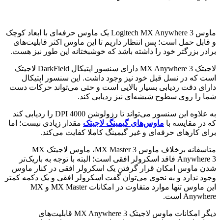
ماوس Logitech MX Anywhere 3 یک ماوس حرفه‌ای با ابعاد کوچک
و قابل حمل است؛ پس انتظار داریم تا این ماوس اکثر قابلیت‌های
برادر بزرگتر خود را داشته باشد که خوشبختانه این طور نیز هست.
لاجیتک MX Anywhere 3 دارای سنسور اپتیکال DarkField لاجیتک
است که در نسل قبل خود نیز وجود داشت. این سنسور اپتیکال
دارای دقت ردیابی بسیار بالایی است و حتی می‌تواند حرکات دست
شما را روی سطوح شیشه‌ای نیز ردیابی کند.
به علاوه این سنسور می‌تواند تا رزولوشن 4000 DPI را ردیابی کند
که در مقایسه با
ماوس‌های گیمینگ لاجیتک
مقدار زیادی نیست؛ اما
برای کارهای حرفه‌ای و غیر گیمینگ کاملا کفایت می‌کند.
متاسفانه برخلاف ماوس MX Master 3، ماوس لاجیتک MX
Anywhere 3 فاقد اسکرولر افقی است؛ البته با توجه به باریک‌تر
شدن ماوس امکان قرار گرفتن یک اسکرولر افقی در کنار ماوس
وجود ندارد و به نحوی می‌توان گفت اسکرولر افقی و یک دکمه کمتر
این ماوس تنها موارد متفاوت در امکانات MX Master و MX
Anywhere است.
دیگر امکانات ماوس لاجیتک MX Anywhere 3 قابلیت‌های