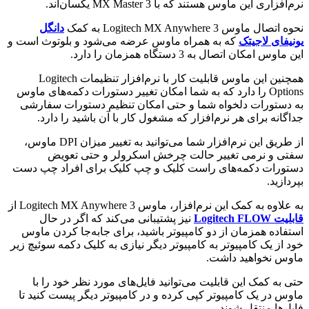
نرم‌افزاری این ماوس هستند که با MX Master 3 یکسان‌اند.
نحوه اتصال ماوس Logitech MX Anywhere 3 به کمک
دانگل
یونیفای لاجیتک
که به همراه ماوس عرضه می‌شود و بلوتوث است و
این ماوس امکان اتصال به 3 دستگاه همزمان را دارد.
همچنین این ماوس قابلیت کار با نرم‌افزار تنظیمات Logitech
Options را دارد که به شما امکان تغییر دستورات دکمه‌های ماوس
به دستورات دلخواه شما و حتی امکان تنظیم دستورات سفارشی
جداگانه برای هر نرم‌افزار که مشغول کار با آن باشید را دارد.
از طریق این نرم‌افزار شما می‌توانید به تغییر میزان DPI ماوس،
سفتی و نرمی تغییر حالت چرخش اسکرولر و حتی تعویض
دستورات دکمه‌های راست کلیک و چپ کلیک برای افراد چپ دست
بپردازید.
به علاوه به کمک این نرم‌افزار، ماوس Logitech MX Anywhere 3 از
قابلیت Logitech FLOW
نیز پشتیبانی می‌کند که اگر در حال
استفاده همزمان از دو کامپیوتر باشید، برای جابه‌جا کردن ماوس
خود از یک کامپیوتر به کامپیوتر دیگر نیازی به کلیک دکمه سوئیچ زیر
ماوس نخواهید داشت.
حتی به کمک این قابلیت می‌‌توانید فایل‌های مورد نظر خود را با
ماوس در یک کامپیوتر کپی کرده و در کامپیوتر دیگر پیست کنید تا
فایل‌ها منتقل شوند.