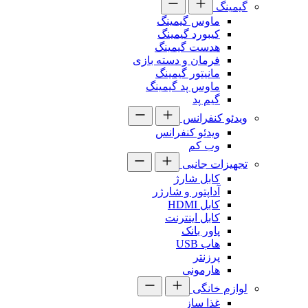
گیمینگ
ماوس گیمینگ
کیبورد گیمینگ
هدست گیمینگ
فرمان و دسته بازی
مانیتور گیمینگ
ماوس پد گیمینگ
گیم پد
ویدئو کنفرانس
ویدئو کنفرانس
وب کم
تجهیزات جانبی
کابل شارژ
آداپتور و شارژر
کابل HDMI
کابل اینترنت
پاور بانک
هاب USB
پرزنتر
هارمونی
لوازم خانگی
غذا ساز