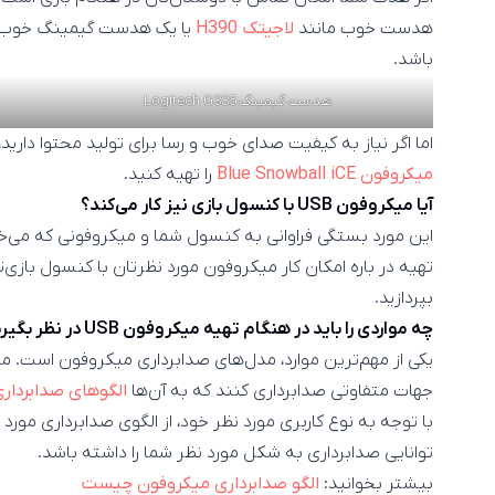
هدست خوب مانند
لاجیتک H390
یا یک هدست گیمینگ خوب 
باشد.
هدست گیمینگ Logitech G335
اما اگر نیاز به کیفیت صدای خوب و رسا برای تولید محتوا دارید، توص
میکروفون Blue Snowball iCE
را تهیه کنید.
آیا میکروفون USB با کنسول بازی نیز کار می‌کند؟
این مورد بستگی فراوانی به کنسول شما و میکروفونی که می‌خوا
تهیه در باره امکان کار میکروفون مورد نظرتان با کنسول باز
بپردازید.
چه مواردی را باید در هنگام تهیه میکروفون USB در نظر بگیرم؟
یکی از مهم‌ترین موارد، مدل‌های صدابرداری میکروفون است. م
جهات متفاوتی صدابرداری کنند که به آن‌ها
الگوهای صدابردار
با توجه به نوع کاربری مورد نظر خود، از الگوی صدابرداری مورد
توانایی صدابرداری به شکل مورد نظر شما را داشته باشد.
بیشتر بخوانید:
الگو صدابرداری میکروفون چیست