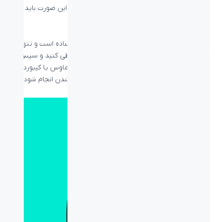
نرم‌افزار Unifying Software
استفاده کنید، در غیر این صورت باید از
Connection Utility Software
استفاده کنید.
بیشتر بخوانید:
دانگل Unifying چیست
فرآیند ست کردن دانگل با ماوس یا کیبورد بسیار ساده است و تنها
کافیست تا مراحل توضیح داده شده در نرم‌افزار را طی کنید و سپس
در مرحله اتصال با متصل بودن دانگل به کامپیوتر، ماوس یا کیبورد
خود را یکبار خاموش و روشن کنید تا فرآیند ست شدن انجام شود.
اتصال ماوس وایرلس لاجیتک با بلوتوث