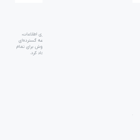
گروه فراسو با بیش از ۳۵ سال تجربه در حوزه فناوری اطلاعات،
شرکت اسپیرو را در سال ۱۳۸۹ به منظور ارائه مجموعه گسترده‌ای
از خدمات واردات، توزیع، فروش و خدمات پس از فروش برای تمام
محصولات مصرفی الکترونیک و رایانه‌ای در ایران ایجاد کرد.
دسترسی‌ سریع
سوالات متداول
از کجا بخرم
نظرسنجی و ثبت شکایت
بلاگ
درباره اسپیرو
تماس با ما
آموزشی
بررسی محصولات
فناوری
راهنمای خرید