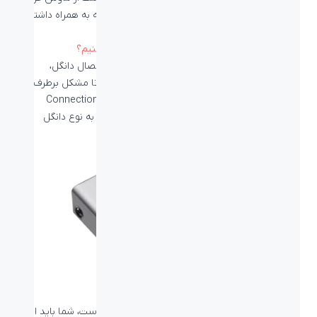
داده تا آن را گم نکنید و در کنار خود ماوس همیشه به همراه داشته
باشید.
بیشتر بخوانید:
اگر دانگل ماوس را گم کردیم چکار کنیم؟
در صورت متصل نشدن ماوس به کامپیوتر بعد از اتصال دانگل،
می‌توانید گیرنده خود را دوباره با ماوس ست کنید تا مشکل برطرف
شود. برای این کار باید از یکی از نرم‌افزار‌های Connection Utility
Software یا Logitech Unifying Software، بسته به نوع دانگل
ماوس خود، استفاده کنید.
اگر دانگل شما دارای علامت چرخ دنده نارنجی رنگ است، شما باید از