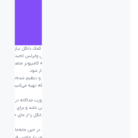
به لطف
فناوری Plug & Play
برای اتصال ماوس به کمک دانگل نیازی
نیست کار پیچیده‌ای انجام دهید. برای اتصال ماوس وایرلس لاجیتک با
دانگل تنها کافیست تا گیرنده USB ماوس خود را به کامپیوتر متصل
کنید تا فرآیند اتصال و ارتباط ماوس با کامپیوتر آغاز شود.
این گیرنده به همراه ماوس به شما ارائه خواهد شد و تنظیم شده‌است
که تنها با ماوس یا
ماوس و کیبورد کمبو
وایرلسی که تهیه می‌کنید
کار کند.
ممکن است این دانگل در بسته‌بندی محصول به صورت جداگانه در
جعبه قرار بگیرد و یا داخل محفظه دانگل داخل ماوس باشد و برای
برداشتن آن نیاز باشد تا در زیر ماوس را باز کرده و دانگل را از جای خود
خارج کنید.
این فضا برای این تعبیه شده‌است که زمانی که شما در حین جابه‌جایی
ماوس و کامپیوتر خود هستید، دانگل را در این قسمت از ماوس قرار