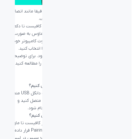
اتصال ماوس به کمک بلوتوث بسیار ساده‌است و دقیقا مانند اتصال
دیگر تجهیزات بلوتوثی مانند اسپیکر و هدفون است.
برای اتصال ماوس وایرلس لاجیتک به کمک بلوتوث کافیست تا دکمه
اتصال ماوس را نگه داشته تا چراغ وضعیت اتصال ماوس به صورت
چشمک زن درآید، سپس وارد تنظیمات بخش بلوتوث کامپیوتر خود
شوید و از لیست دستگاه‌های موجود، ماوس خود را انتخاب کنید.
اتصال
ماوس بلوتوثی
به همین سادگی انجام می‌شود. برای توضیحات
بیشتر می‌توانید مطلب
نحوه اتصال ماوس بلوتوث
را مطالعه کنید و یا
ویدئو زیر را تماشا کنید.
سوالات متداول
چگونه ماوس وایرلس لاجیتک را به کامپیوتر متصل کنیم؟
برای اتصال ماوس های وایرلس لاجیتک که به کمک دانگل USB متصل
می‌شوند، تنها کافیست تا دانگل را به کامپیوتر خود متصل کنید و
ماوس را روشن کنید تا اتصال به صورت خودکار انجام شود.
چگونه ماوس بلوتوث لاجیتک را به کامپیوتر متصل کنیم؟
برای اتصال ماوس های بلوتوث لاجیتک به کامپیوتر کافیست تا ماوس
را با نگهداشتن دکمه اتصال آن در حالت اتصال یا Pairing قرار داده که
نشانه آن چشمک زدن سریع چراغ حالت ماوس است؛ سپس در لیست