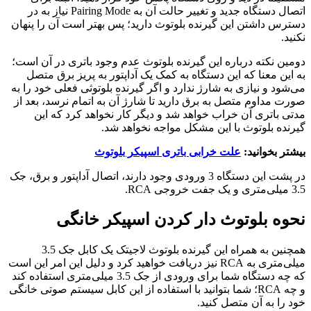
اتصال دستگاه جدید و تغییر حالت آن به Pairing Mode نیاز به در
دسترس داشتن این گیرنده بلوتوث دارید؛ پس بهتر است آن را پنهان
نکنید.
دومین نکته درباره این گیرنده بلوتوث عدم وجود باتری در آن است؛
به این معنا که این دستگاه به کمک یک آداپتور به پریز برق متصل
می‌شود و نیازی به شارژ ندارد و اگر گیرنده بلوتوثی فعلی خود را به
صورت مداوم متصل به برق دارید تا شارژ آن به اتمام نرسد، بعد از
مدتی باتری آن خراب خواهد شد و دیگر کار نخواهد کرد که این
گیرنده بلوتوث با این مشکل مواجه نخواهد شد.
بیشتر بخوانید:
علت خرابی باتری اسپیکر بلوتوث
در پشت این دستگاه 3 ورودی وجود دارند، اتصال آداپتور و برق، جک
3.5 میلی‌متری و یک جفت خروجی RCA.
نحوه بلوتوث دار کردن اسپیکر خانگی
همچنین به همراه این گیرنده بلوتوث لاجیتک یک کابل جک 3.5
میلی‌متری به RCA نیز دریافت خواهید کرد و دلیل این امر این است
که چه دستگاه شما برای ورودی از جک 3.5 میلی‌متری استفاده کند
و چه RCA؛ شما بتوانید با استفاده از این کابل سیستم صوتی خانگی
خود را به آن متصل کنید.