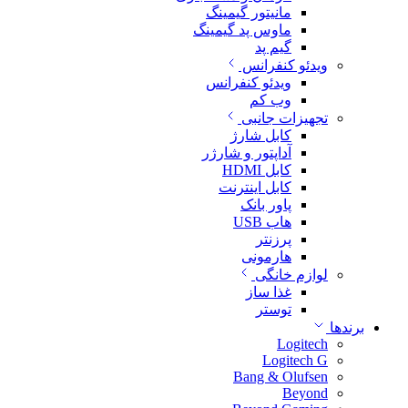
مانیتور گیمینگ
ماوس پد گیمینگ
گیم پد
ویدئو کنفرانس
ویدئو کنفرانس
وب کم
تجهیزات جانبی
کابل شارژ
آداپتور و شارژر
کابل HDMI
کابل اینترنت
پاور بانک
هاب USB
پرزنتر
هارمونی
لوازم خانگی
غذا ساز
توستر
برندها
Logitech
Logitech G
Bang & Olufsen
Beyond