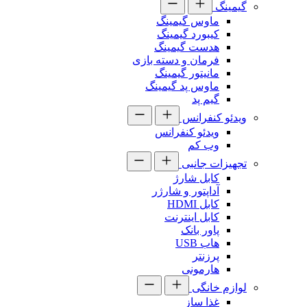
گیمینگ
ماوس گیمینگ
کیبورد گیمینگ
هدست گیمینگ
فرمان و دسته بازی
مانیتور گیمینگ
ماوس پد گیمینگ
گیم پد
ویدئو کنفرانس
ویدئو کنفرانس
وب کم
تجهیزات جانبی
کابل شارژ
آداپتور و شارژر
کابل HDMI
کابل اینترنت
پاور بانک
هاب USB
پرزنتر
هارمونی
لوازم خانگی
غذا ساز