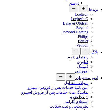
توستر
برندها
Logitech
Logitech G
Bang & Olufsen
Beyond
Beyond Gaming
Philips
Edifier
Vention
بلاگ
راهنمای خرید
فناوری
گیمینگ
آموزشی
امور مشتریان
سوالات متداول
آیین نامه خدمات پس از فروش اسپیرو
نمایندگی‌های خدمات پس از فروش اسپیرو
از کجا بخرم
استعلام گارانتی
نظرسنجی و ثبت شکایت