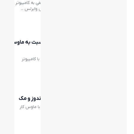
ماوس‌های وایرلس برند لاجیتک به روش‌های مختلفی به کامپیوتر شما
متصل می‌شوند. در این مطلب با نحوه اتصال ماوس وایرلس ...
beyond
ماوس ارگونومیک چیست و چه مزیتی نسبت به ماوس
عادی دارد
احتمالاً مدت زیادی از روز را پشت میز و مشغول کار با کامپیوتر
هستید. ممکن است تا به حال به ...
مقالات
نحوه تنظیم ماوس برای دست چپ در ویندوز و مک
به شخصه من چپ دست هستم اما با دست راست با ماوس کار
می‌کنم، اما ممکن است شما اینگونه نباشید. ...
Logitech