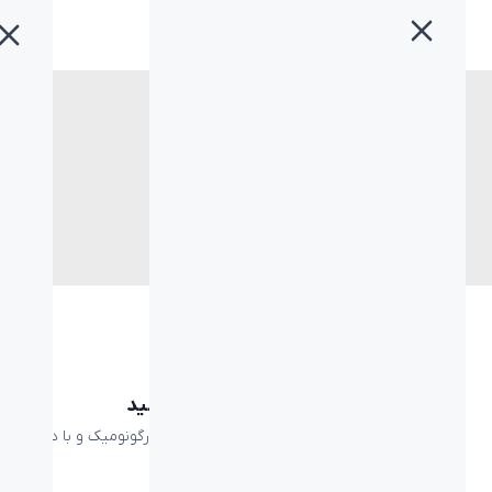
خانه
»
ماوس
برچسب:
ماوس
Logitech
بهترین ماوس برای ادیت ویدئو را بشناسید
اگر ادیت ویدئو انجام می‌دهید، داشتن یک ماوس ارگونومیک و با دقت
بالا و قابلیت‌های ویژه ماوسی است که نیاز ...