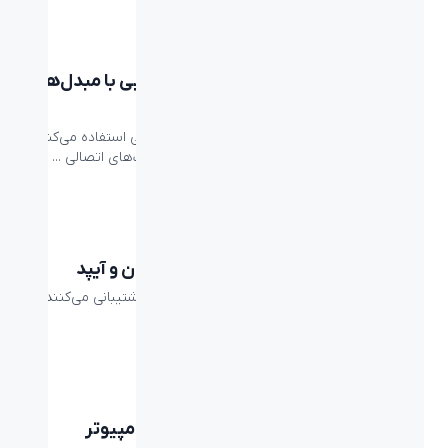
beyond
تبدیل تایپ سی چه کاربردی دارد؟ | آشنایی با مبدل‌های
Type-C بیاند
بیشتر لپتاپ‌ها امروزی حداقل از یک پورت تایپ سی استفاده می‌کنند
و در لپتاپ‌هایی مانند مک‌بوک‌های اپل تمامی پورت‌های اتصالی ...
beyond
نحوه اتصال ماوس و کیبورد USB به آیفون و آیپد
خوشبختانه iPhone و iPad ها از ماوس و کیبورد پشتیبانی می‌کنند و
امکان کار با آن‌ها را دارند و نیاز ...
Logitech
نحوه اتصال ماوس وایرلس لاجیتک به کامپیوتر