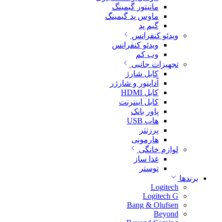
مانیتور گیمینگ
ماوس پد گیمینگ
گیم پد
ویدئو کنفرانس
ویدئو کنفرانس
وب کم
تجهیزات جانبی
کابل شارژ
آداپتور و شارژر
کابل HDMI
کابل اینترنت
پاور بانک
هاب USB
پرزنتر
هارمونی
لوازم خانگی
غذا ساز
توستر
برندها
Logitech
Logitech G
Bang & Olufsen
Beyond