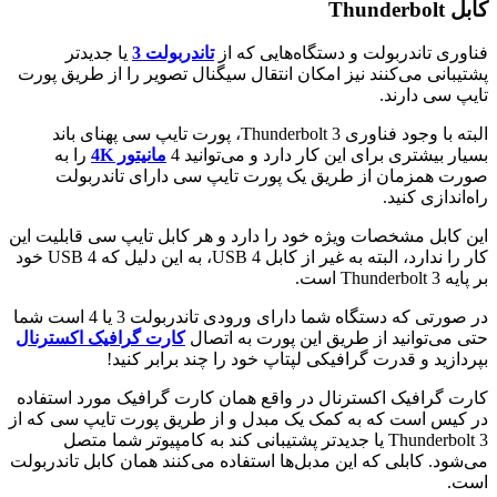
کابل Thunderbolt
فناوری تاندربولت و دستگاه‌هایی که از
تاندربولت 3
یا جدیدتر
پشتیبانی می‌کنند نیز امکان انتقال سیگنال تصویر را از طریق پورت
تایپ سی دارند.
البته با وجود فناوری Thunderbolt 3، پورت تایپ سی پهنای باند
بسیار بیشتری برای این کار دارد و می‌توانید 4
مانیتور 4K
را به
صورت همزمان از طریق یک پورت تایپ سی دارای تاندربولت
راه‌اندازی کنید.
این کابل مشخصات ویژه خود را دارد و هر کابل تایپ سی قابلیت این
کار را ندارد، البته به غیر از کابل USB 4، به این دلیل که USB 4 خود
بر پایه Thunderbolt 3 است.
در صورتی که دستگاه شما دارای ورودی تاندربولت 3 یا 4 است شما
حتی می‌توانید از طریق این پورت به اتصال
کارت گرافیک اکسترنال
بپردازید و قدرت گرافیکی لپتاپ خود را چند برابر کنید!
کارت گرافیک اکسترنال در واقع همان کارت گرافیک مورد استفاده
در کیس است که به کمک یک مبدل و از طریق پورت تایپ سی که از
Thunderbolt 3 یا جدیدتر پشتیبانی کند به کامپیوتر شما متصل
می‌شود. کابلی که این مدبل‌ها استفاده می‌کنند همان کابل تاندربولت
است.