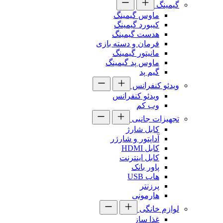
گیمینگ
ماوس گیمینگ
کیبورد گیمینگ
هدست گیمینگ
فرمان و دسته بازی
مانیتور گیمینگ
ماوس پد گیمینگ
گیم پد
ویدئو کنفرانس
ویدئو کنفرانس
وب کم
تجهیزات جانبی
کابل شارژ
آداپتور و شارژر
کابل HDMI
کابل اینترنت
پاور بانک
هاب USB
پرزنتر
هارمونی
لوازم خانگی
غذا ساز