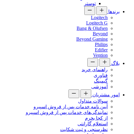
توستر
برندها
Logitech
Logitech G
Bang & Olufsen
Beyond
Beyond Gaming
Philips
Edifier
Vention
بلاگ
راهنمای خرید
فناوری
گیمینگ
آموزشی
امور مشتریان
سوالات متداول
آیین نامه خدمات پس از فروش اسپیرو
نمایندگی‌های خدمات پس از فروش اسپیرو
از کجا بخرم
استعلام گارانتی
نظرسنجی و ثبت شکایت