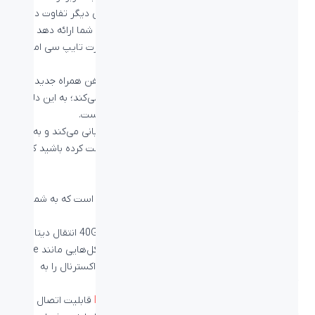
می‌دهند و هر کابل تایپ سی با کابل‌های تایپ سی دیگر تفاوت دارد.
در واقع امکاناتی که یک کابل تایپ سی می‌تواند به شما ارائه دهد
وابسته به برد متصل به پورت است و استفاده از پورت تایپ سی امکان
اضافه‌ای را به کاربر نمی‌دهد.
به عنوان مثال کابل شارژ تایپ سی که به همراه تلفن همراه جدید
خود دریافت می‌کنید از پروتکل USB 2.0 استفاده می‌کند؛ به این دلیل
که پورت تلفن همراه شما دارای پروتکل USB 2.0 است.
اما اگر تلفن همراه شما از قابلیت
فست شارژ
پشتیبانی می‌کند و به
همراه تلفن همراه‌تان یک آداپتور فست شارژ دریافت کرده باشید کابل
تایپ سی شما یک
کابل فست شارژ
خواهد بود.
کابل تایپ سی تاندربولت
تاندربولت فناوری توسعه یافته توسط اپل و اینتل است که به شما
ارتباط سیمی با سرعت فوق‌العاده بالا را می‌دهد.
به عنوان مثال تاندربولت 3 می‌تواند با سرعت 40Gbps انتقال دیتا
داشته باشد و با توجه به پشتیبانی کردن آن از پروتکل‌هایی مانند PCIe
شما می‌توانید تا به کمک این فناوری کارت گرافیک اکسترنال را به
کامپیوتر خود و از طریق این پورت متصل کنید.
حتی مانیتورهای حرفه‌ای مانند
ایسوس PA32UC-K
قابلیت اتصال به