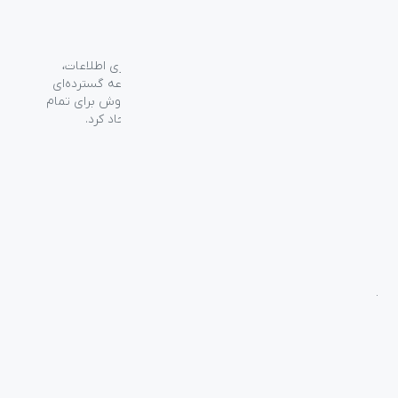
گروه فراسو با بیش از ۳۵ سال تجربه در حوزه فناوری اطلاعات،
شرکت اسپیرو را در سال ۱۳۸۹ به منظور ارائه مجموعه گسترده‌ای
از خدمات واردات، توزیع، فروش و خدمات پس از فروش برای تمام
محصولات مصرفی الکترونیک و رایانه‌ای در ایران ایجاد کرد.
دسترسی‌ سریع
سوالات متداول
از کجا بخرم
نظرسنجی و ثبت شکایت
بلاگ
درباره اسپیرو
تماس با ما
آموزشی
بررسی محصولات
فناوری
راهنمای خرید
راه‌های ارتباطی