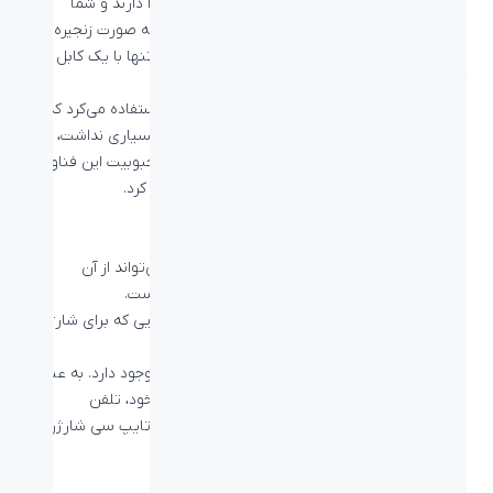
کمک یک کابل تایپ سی با پروتکل Thunderbolt را دارند و شما
می‌توانید با توجه به پهنای باند بسیار این فناوری به صورت زنجیره‌ای
مانیتورها را به یکدیگر متصل کنید و دو مانیتور را تنها با یک کابل به
کامپیوتر خود متصل کنید.
در گذشته این فناوری از پورت Mini DisplayPort استفاده می‌کرد که با
توجه به کمیابی این پورت در دستگاه‌ها طرفداران بسیاری نداشت، اما
با تغییر پورت مورد استفاده آن به USB Type-C محبوبیت این فناوری
در بین دنبال‌کنندگان تکنولوژی افزایش زیادی پیدا کرد.
بیشتر بخوانید:
تاندربولت چیست
کابل تایپ سی شارژ
یکی دیگر از پروتکل‌هایی که یک کابل تایپ سی می‌تواند از آن
پشتیبانی کند، USB PD یا USB Power Delivery است.
USB PD به شما این امکان را می‌دهد تا دستگاه‌هایی که برای شارژ
نیاز به ولتاژ و جریان زیادی دارند را شارژ کنید.
این قابلیت در کابل شارژ لپتاپ‌ها با پورت Type-C وجود دارد. به عنوان
مثال شما می‌توانید با کابل تایپ سی شارژر لپتاپ خود، تلفن
همراه‌تان را نیز شارژ کنید؛ اما نمی‌توانید تا با کابل تایپ سی شارژر
تلفن همراه‌تان، لپتاپتان را نیز شارژ کنید.
جمع‌بندی