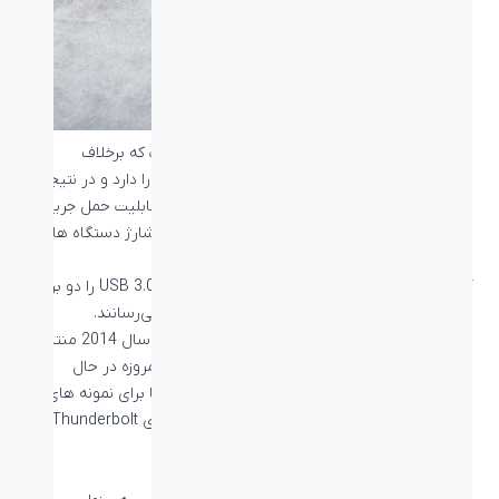
USB تایپ سی دارای یک رابط جدید و کوچکتر است که برخلاف
نسخه‌های قبلی USB، قابلیت اتصال از هردو جهت را دارد و در نتیجه
اتصال آن آسان‌تر است. کابل‌های USB تایپ سی قابلیت حمل جریان
بیشتری را نیز دارند، بنابراین می توان از آن‌ها برای شارژ دستگاه های
بزرگتر مانند لپ تاپ نیز استفاده کرد.
آنها همچنین با استفاده از USB 3.1 سرعت انتقال USB 3.0 را دو برابر
می‌کنند و به چیزی در حدود 10 گیگابیت در ثانیه می‌رسانند.
اگر چه مشخصات USB تایپ سی برای اولین بار در سال 2014 منتشر
شد، اما کانکتور نسبتاً جدیدی محسوب می‌شود و امروزه در حال
گسترش و رشد است تا یک جایگزین واقعی نه تنها برای نمونه های
قدیمی USB، بلکه نمونه‌های دیگری مانند درگاه‌های Thunderbolt و
DisplayPort نیز باشد.
بیشتر بخوانید
:
تفاوت دیسپلی پورت و HDMI