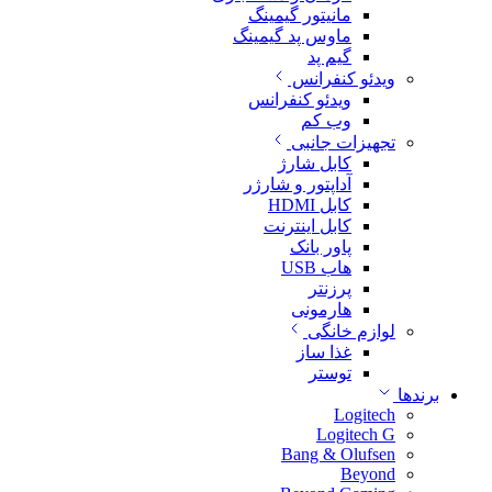
مانیتور گیمینگ
ماوس پد گیمینگ
گیم پد
ویدئو کنفرانس
ویدئو کنفرانس
وب کم
تجهیزات جانبی
کابل شارژ
آداپتور و شارژر
کابل HDMI
کابل اینترنت
پاور بانک
هاب USB
پرزنتر
هارمونی
لوازم خانگی
غذا ساز
توستر
برندها
Logitech
Logitech G
Bang & Olufsen
Beyond