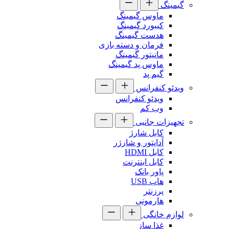
گیمینگ
ماوس گیمینگ
کیبورد گیمینگ
هدست گیمینگ
فرمان و دسته بازی
مانیتور گیمینگ
ماوس پد گیمینگ
گیم پد
ویدئو کنفرانس
ویدئو کنفرانس
وب کم
تجهیزات جانبی
کابل شارژ
آداپتور و شارژر
کابل HDMI
کابل اینترنت
پاور بانک
هاب USB
پرزنتر
هارمونی
لوازم خانگی
غذا ساز