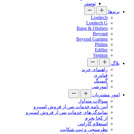
توستر
برندها
Logitech
Logitech G
Bang & Olufsen
Beyond
Beyond Gaming
Philips
Edifier
Vention
بلاگ
راهنمای خرید
فناوری
گیمینگ
آموزشی
امور مشتریان
سوالات متداول
آیین نامه خدمات پس از فروش اسپیرو
نمایندگی‌های خدمات پس از فروش اسپیرو
از کجا بخرم
استعلام گارانتی
نظرسنجی و ثبت شکایت