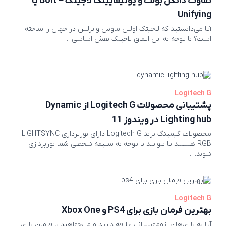
تفاوت دانگل بولت و یونیفایینگ لاجیتک – Bolt یا
Unifying
آیا می‌دانستید که لاجیتک اولین ماوس وایرلس در جهان را ساخته
است؟ با توجه به این اتفاق لاجیتک نقش اساسی ...
Logitech G
پشتیبانی محصولات Logitech G از Dynamic
Lighting hub در ویندوز 11
محصولات گیمینگ برند Logitech G دارای نورپردازی LIGHTSYNC
RGB هستند تا بتوانند با توجه به سلیقه شخصی شما نورپردازی
شوند. ...
Logitech G
بهترین فرمان بازی برای PS4 و Xbox One
آیا به بازی‌های اتوموبیلرانی علاقه دارید و می‌خواهید با فرمان بازی